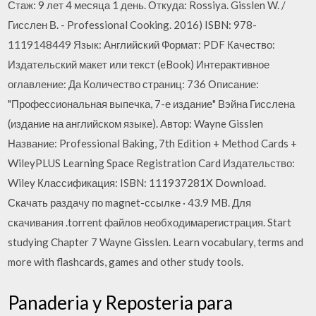
Стаж: 9 лет 4 месяца 1 день. Откуда: Rossiya. Gisslen W. /
Гисслен В. - Professional Cooking. 2016) ISBN: 978-
1119148449 Язык: Английский Формат: PDF Качество:
Издательский макет или текст (eBook) Интерактивное
оглавление: Да Количество страниц: 736 Описание:
"Профессиональная выпечка, 7-е издание" Вэйна Гисслена
(издание на английском языке). Автор: Wayne Gisslen
Название: Professional Baking, 7th Edition + Method Cards +
WileyPLUS Learning Space Registration Card Издательство:
Wiley Классификация: ISBN: 111937281X Download.
Скачать раздачу по magnet-ссылке · 43.9 MB. Для
скачивания .torrent файлов необходимарегистрация. Start
studying Chapter 7 Wayne Gisslen. Learn vocabulary, terms and
more with flashcards, games and other study tools.
Panaderia y Reposteria para