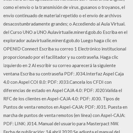
como el envío o la transmisión de virus, gusanos o troyanos, el
envío continuado de material repetido o el envío de archivos
desacostumbradamente grandes; o Accediendo al Aula Virtual.
del Curso UNO a UNO Aulavirtualie.minerd.gob.do Escriba en el
explorador aulavirtualie.minerd.gob.do Luego haga clic en
OPENID Connect Escriba su correo 1 Electrónico institucional
proporcionado por el facilitador y su contraseña. Haga clic
izquierdo en 2 Al escribir su correo aparecerá la siguiente
ventana Escriba su contraseña PDF: J034.Interfaz Aspel Caja
4.0 con Aspel COI 8.0: PDF: J033.Cancela los CFDI con
diferencias de estado en Aspel CAJA 4.0: PDF: J020.Valida el
RFC de los clientes en Aspel-CAJA 4.0: PDF: J030. Tipos de
Puntos de venta remotos en Aspel-CAJA: PDF: J031. Puesta en
marcha de puntos de venta remotos (en línea) con Aspel-CAJA:
PDF: LINK: J014. Manual del usuario para Masterpact NW.
Fecha de publicación: 14 abril 2020 Se adjunta el manual del