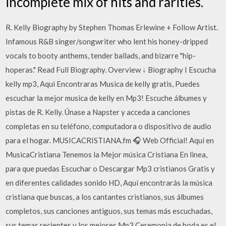
incomplete mix of hits and rarities.
R. Kelly Biography by Stephen Thomas Erlewine + Follow Artist.
Infamous R&B singer/songwriter who lent his honey-dripped
vocals to booty anthems, tender ballads, and bizarre "hip-
hoperas." Read Full Biography. Overview ↓ Biography I Escucha
kelly mp3, Aqui Encontraras Musica de kelly gratis, Puedes
escuchar la mejor musica de kelly en Mp3! Escuche álbumes y
pistas de R. Kelly. Únase a Napster y acceda a canciones
completas en su teléfono, computadora o dispositivo de audio
para el hogar. MUSICACRISTIANA.fm 🎧 Web Official! Aquí en
MusicaCristiana Tenemos la Mejor música Cristiana En linea,
para que puedas Escuchar o Descargar Mp3 cristianos Gratis y
en diferentes calidades sonido HD, Aquí encontrarás la música
cristiana que buscas, a los cantantes cristianos, sus álbumes
completos, sus canciones antiguos, sus temas más escuchadas,
sus temas recientes y los mejores Mp3 Ceremonia de boda es el