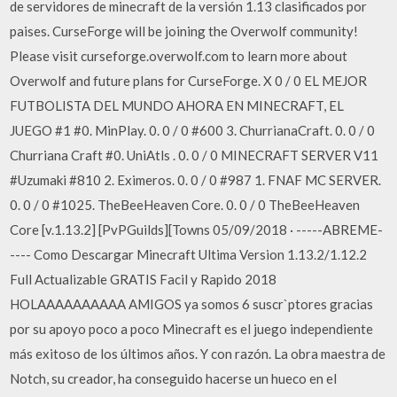
de servidores de minecraft de la versión 1.13 clasificados por
paises. CurseForge will be joining the Overwolf community!
Please visit curseforge.overwolf.com to learn more about
Overwolf and future plans for CurseForge. X 0 / 0 EL MEJOR
FUTBOLISTA DEL MUNDO AHORA EN MINECRAFT, EL
JUEGO #1 #0. MinPlay. 0. 0 / 0 #600 3. ChurrianaCraft. 0. 0 / 0
Churriana Craft #0. UniAtls . 0. 0 / 0 MINECRAFT SERVER V11
#Uzumaki #810 2. Eximeros. 0. 0 / 0 #987 1. FNAF MC SERVER.
0. 0 / 0 #1025. TheBeeHeaven Core. 0. 0 / 0 TheBeeHeaven
Core [v.1.13.2] [PvPGuilds][Towns 05/09/2018 · -----ABREME-
---- Como Descargar Minecraft Ultima Version 1.13.2/1.12.2
Full Actualizable GRATIS Facil y Rapido 2018
HOLAAAAAAAAAA AMIGOS ya somos 6 suscr`ptores gracias
por su apoyo poco a poco Minecraft es el juego independiente
más exitoso de los últimos años. Y con razón. La obra maestra de
Notch, su creador, ha conseguido hacerse un hueco en el